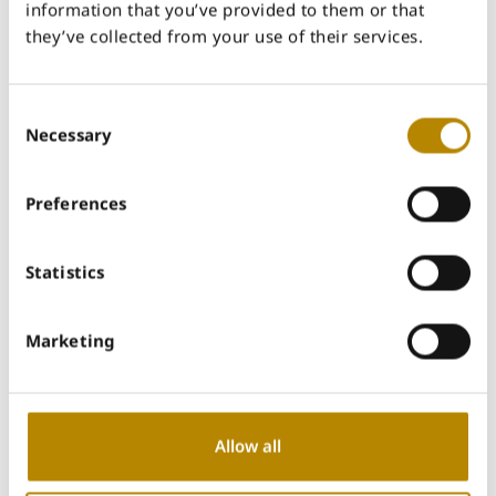
information that you’ve provided to them or that
فيستيفال سيتي
they’ve collected from your use of their services.
القاهرة الجديدة، القاهرة، مصر
Tel: +20 115 717 6276‬
Consent
cairo@sulavamea.com
Necessary
Selection
استكشف موقعنا
Preferences
Statistics
سلطنة عمان – مسقط
Marketing
مركز مكتبي للأعمالOffice
المكتب 105، جنوب الخوير,
Tel: +968 911 18107
Allow all
muscat@sulavamea.com